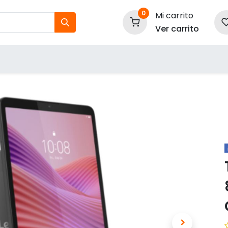
0
Mi carrito
Ver carrito
tos
Nuestras Marcas
P
Información