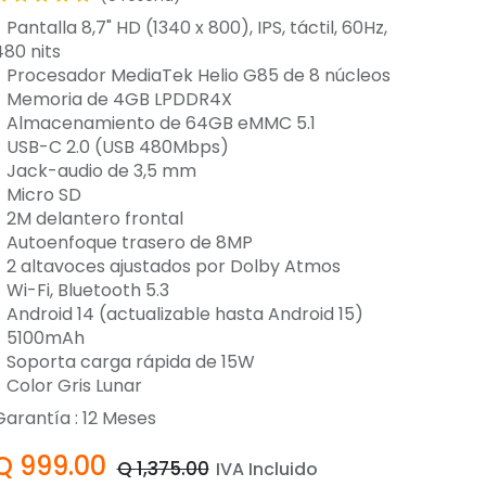
 Pantalla 8,7" HD (1340 x 800), IPS, táctil, 60Hz,
480 nits
- Procesador MediaTek Helio G85 de 8 núcleos
- Memoria de 4GB LPDDR4X
- Almacenamiento de 64GB eMMC 5.1
- USB-C 2.0 (USB 480Mbps)
- Jack-audio de 3,5 mm
- Micro SD
- 2M delantero frontal
- Autoenfoque trasero de 8MP
- 2 altavoces ajustados por Dolby Atmos
 Wi-Fi, Bluetooth 5.3
- Android 14 (actualizable hasta Android 15)
- 5100mAh
- Soporta carga rápida de 15W
- Color Gris Lunar
Garantía :
12
Meses
Q
999.00
Q
1,375.00
IVA Incluido