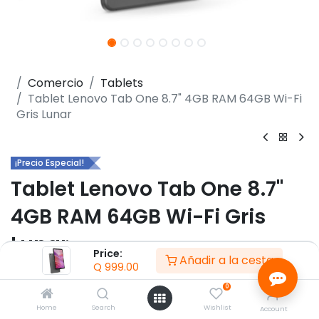
Comercio
Tablets
Tablet Lenovo Tab One 8.7" 4GB RAM 64GB Wi-Fi
Gris Lunar
¡Precio Especial!
Tablet Lenovo Tab One 8.7"
4GB RAM 64GB Wi-Fi Gris
Lunar
Price:
Añadir a la cesta
Q
999.00
(0 reseña)
0
- Pantalla 8,7" HD (1340 x 800), IPS, táctil, 60Hz, 480
nits
Home
Search
Wishlist
Account