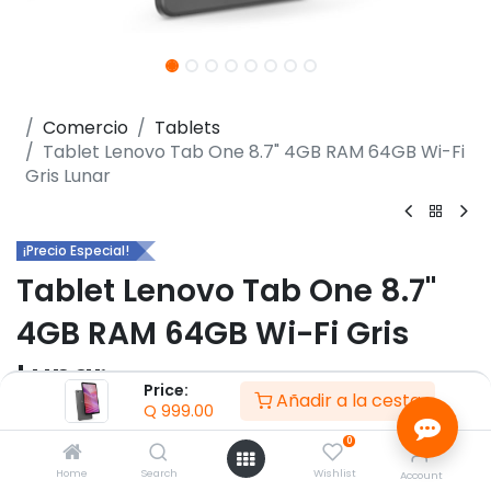
Comercio
Tablets
Tablet Lenovo Tab One 8.7" 4GB RAM 64GB Wi-Fi
Gris Lunar
¡Precio Especial!
Tablet Lenovo Tab One 8.7"
4GB RAM 64GB Wi-Fi Gris
Lunar
Price:
Añadir a la cesta
Q
999.00
(0 reseña)
0
- Pantalla 8,7" HD (1340 x 800), IPS, táctil, 60Hz, 480
nits
Home
Search
Wishlist
Account