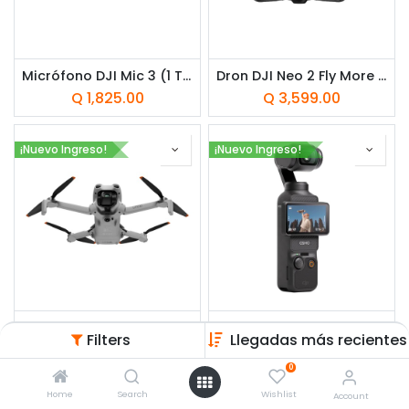
Micrófono DJI Mic 3 (1 TX + 1 RX) Negro
Dron DJI Neo 2 Fly More Combo Gris
Q
1,825.00
Q
3,599.00
¡Nuevo Ingreso!
¡Nuevo Ingreso!
Dron DJI Lito X1 Fly More Combo (DJI RC-N3)
Cámara DJI Osmo Pocket 3 Combo Creador Negro
Filters
Llegadas más recientes
Q
4,899.00
Q
5,175.00
0
Home
Search
Wishlist
Account
¡Nuevo Ingreso!