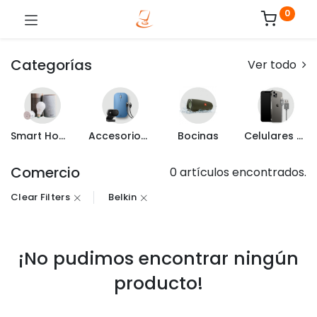
0
Categorías
Ver todo
Smart Home
Accesorios de Computo
Bocinas
Celulares y Mas
Comercio
0 artículos encontrados.
Clear Filters
Belkin
¡No pudimos encontrar ningún
producto!