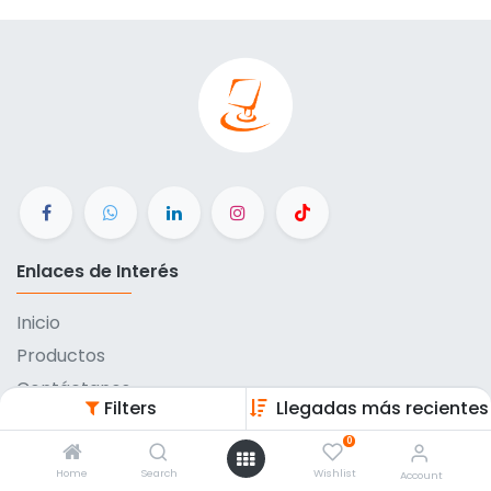
Enlaces de Interés
Inicio
Productos
Contáctanos
Filters
Llegadas más recientes
Métodos de pago
0
Eventos
Home
Search
Wishlist
Account