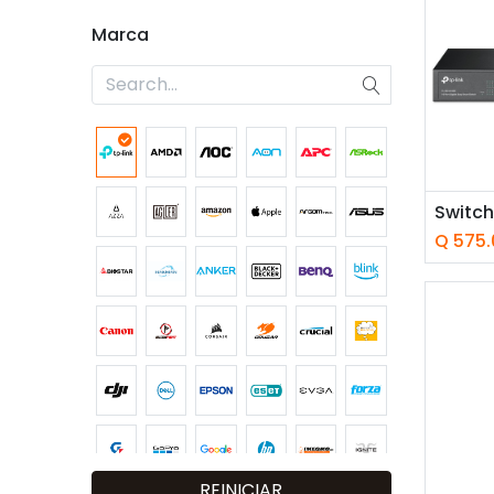
Marca
Añ
Q
575.
REINICIAR