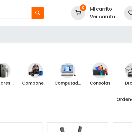
0
Mi carrito
Ver carrito
tos
Nuestras Marcas
P
Información
Celulares y Mas
Componentes de PC
Computadoras
Consolas
Dr
Ordena