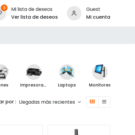
0
Mi lista de deseos
Guest
Ver lista de deseos
Mi cuenta
ara Empresas
ones
Impresoras y Escáner
Laptops
Monitores
Proyec
r por :
Llegadas más recientes