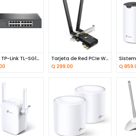
adir a la cesta
Añadir a la cesta
Añ
Switch TP-Link TL-SG1016DE 16 Puertos 10/100/1000Mbps para Rack
Tarjeta de Red PCIe Wi-Fi Tp-Link Archer TX55E AX3000 Doble Banda 574-2402 Mbps
00
Q
299.00
Q
859.