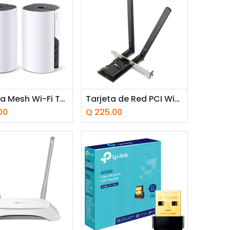
adir a la cesta
Añadir a la cesta
Sistema Mesh Wi-Fi Tp-Link Deco S7 AC1900 Doble Banda 2 Pack
Tarjeta de Red PCI Wi-Fi 6 Bluetooth TP-Link Archer TX20E V2 Doble Banda 574-1201Mbps
00
Q
225.00