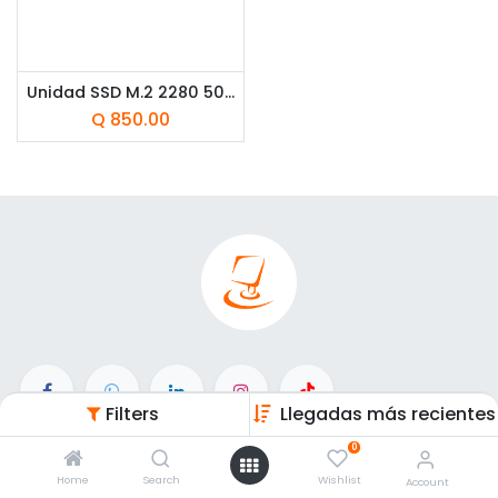
Unidad SSD M.2 2280 500GB Western Digital Green SN3000 NVMe PCIe Gen4 x4 5000 MB/s
Q
850.00
Filters
Llegadas más recientes
Enlaces de Interés
0
Home
Search
Wishlist
Account