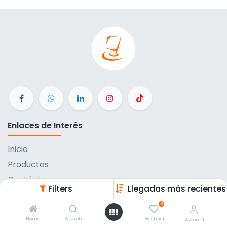
Enlaces de Interés
Inicio
Productos
Contáctanos
Filters
Llegadas más recientes
Métodos de pago
0
Eventos
Home
Search
Wishlist
Account