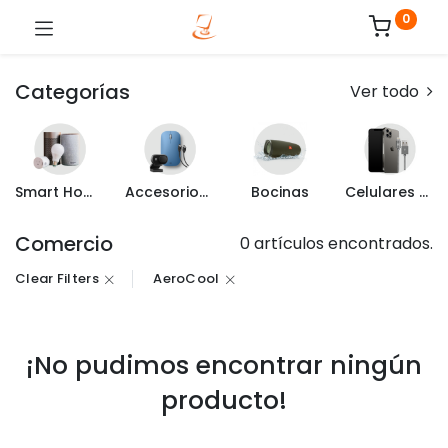
0
Categorías
Ver todo
Smart Home
Accesorios de Computo
Bocinas
Celulares y Mas
Comercio
0 artículos encontrados.
Clear Filters
AeroCool
¡No pudimos encontrar ningún
producto!