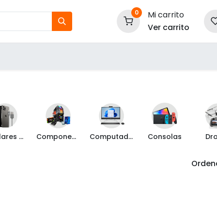
0
Mi carrito
Ver carrito
tos
Nuestras Marcas
P
Información
Celulares y Mas
Componentes de PC
Computadoras
Consolas
Dr
Ordena