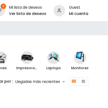
0
Mi lista de deseos
Guest
Ver lista de deseos
Mi cuenta
ara Empresas
ones
Impresoras y Escáner
Laptops
Monitores
Proyec
r por :
Llegadas más recientes