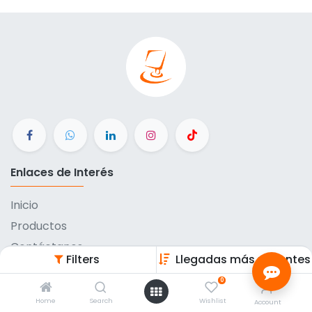
Enlaces de Interés
Inicio
Productos
Contáctanos
Filters
Llegadas más recientes
Métodos de pago
0
Eventos
Home
Search
Wishlist
Account