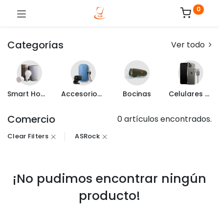
0
Categorías
Ver todo
Smart Home
Accesorios de Computo
Bocinas
Celulares y Mas
Comercio
0 artículos encontrados.
Clear Filters
ASRock
¡No pudimos encontrar ningún
producto!