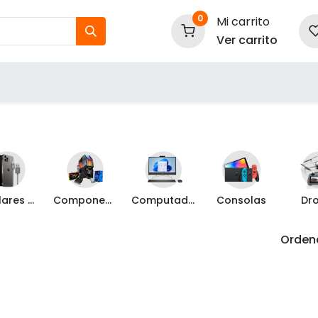
0
Mi carrito
Ver carrito
tos
Nuestras Marcas
P
Información
Celulares y Mas
Componentes de PC
Computadoras
Consolas
Dr
Ordena