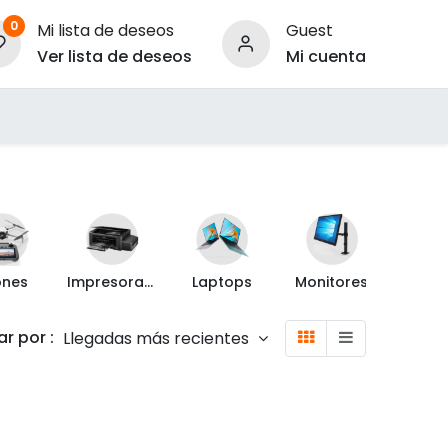
0
Mi lista de deseos
Guest
Ver lista de deseos
Mi cuenta
ara Empresas
ones
Impresoras y Escáner
Laptops
Monitores
Proyec
r por :
Llegadas más recientes