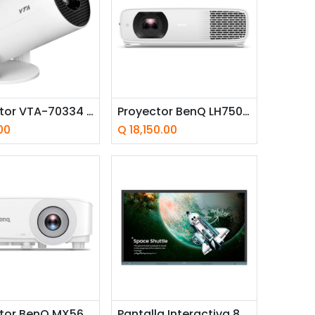
adir a la cesta
Añadir a la cesta
Proyector VTA-70334 Nara LED Android 2300 Lúmenes HD (1280x720) HDMI
Proyector BenQ LH750 LED DLP 5000 Lúmenes Full HD (1920x1080) HDMI
00
Q
18,150.00
adir a la cesta
Añadir a la cesta
Proyector BenQ MX560C DLP 4000 Lúmenes XGA (1024x768) HDMI, VGA
Pantalla Interactiva 86" BenQ Board Essential RE8604 UHD 4K