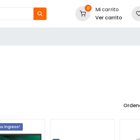
0
Mi carrito
Ver carrito
tos
Nuestras Marcas
P
Información
Ordena
mo Ingreso!