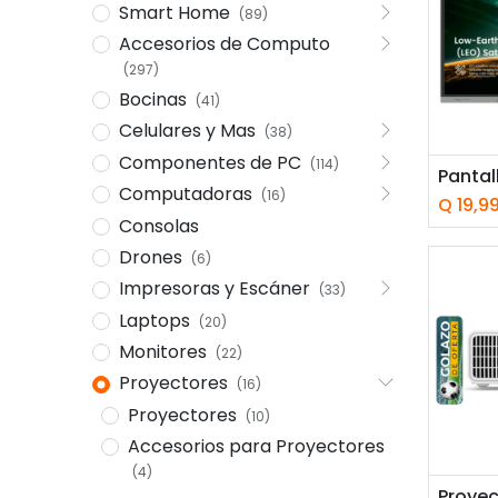
Smart Home
(89)
Accesorios de Computo
(297)
Bocinas
(41)
Celulares y Mas
(38)
Componentes de PC
(114)
Computadoras
(16)
Q
19,9
Consolas
Drones
(6)
Impresoras y Escáner
(33)
Laptops
(20)
Monitores
(22)
Proyectores
(16)
Proyectores
(10)
Accesorios para Proyectores
(4)
Añ