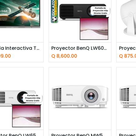
Añadir a la cesta
Añ
Pantalla Interactiva Táctil 75" RE7504 BenQ 4K UHD IPS USB-C Android
Proyector BenQ LW600ST+ LED DLP Tiro Corto 3200 Lúmenes WXGA (1280x800) HDMI, VGA
99.00
Q
8,600.00
Q
875.
adir a la cesta
Añadir a la cesta
Añ
Proyector BenQ LW650 Láser DLP 4000 Lúmenes WXGA (1280x800) HDMI, USB-C
Proyector BenQ MW560C DLP 4000 Lúmenes WXGA (1280x800) HDMI, VGA