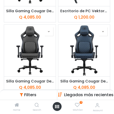
Silla Gaming Cougar Defensor S Verde Militar Negro
Escritorio de PC VektorTech GD-SRG B02 Negro RGB
Q
4,085.00
Q
1,200.00
Silla Gaming Cougar Defensor S Gris Azabache
Silla Gaming Cougar Defensor S Azul Marino
Q
4,085.00
Q
4,085.00
Filters
Llegadas más recientes
0
Home
Search
Wishlist
Account