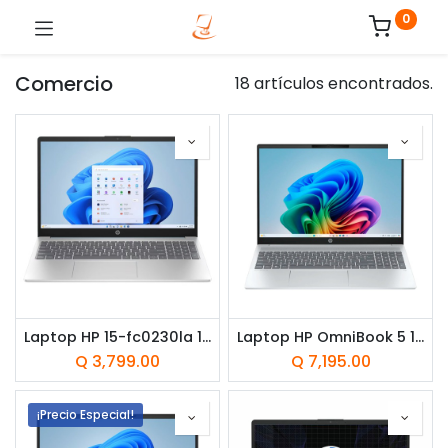
0
Comercio
18 artículos encontrados.
Laptop HP 15-fc0230la 15.6" AMD Ryzen 3 7320U 8GB RAM 512GB SSD AMD Radeon W11 Home Azul Teclado Español
Laptop HP OmniBook 5 16-ag1051la 16" AMD Ryzen AI 5 340 16GB RAM 512GB SSD AMD Radeon 800M W11 Home Plateada Teclado Español
Q
3,799.00
Q
7,195.00
¡Precio Especial!