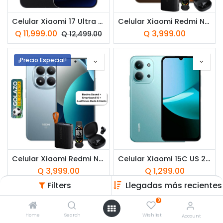
Celular Xiaomi 17 Ultra US 512GB 16GB RAM Dual SIM Negro
Celular Xiaomi Redmi Note 15 Pro+ 5G US 512GB 12GB RAM Dual SIM Cafe Mocha
Q
11,999.00
Q
3,999.00
Q
12,499.00
¡Precio Especial!
Celular Xiaomi Redmi Note 15 Pro+ 5G US 512GB 12GB RAM Dual SIM Azul Glaciar
Celular Xiaomi 15C US 256GB 8GB RAM Dual SIM Verde Menta
Q
3,999.00
Q
1,299.00
Filters
Llegadas más recientes
¡Precio Especial!
0
Home
Search
Wishlist
Account