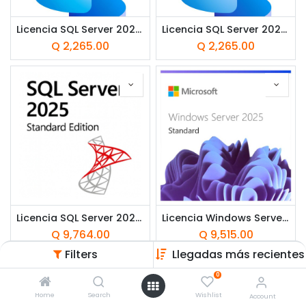
Licencia SQL Server 2025 CAL por Usuario CSP Perpetua
Licencia SQL Server 2025 CAL por Dispositivo CSP Perpetua
Q
2,265.00
Q
2,265.00
Licencia SQL Server 2025 Standard Comercial CSP Perpetua 1 Servidor
Licencia Windows Server 2025 Edición Estándar OEI - 16 Núcleos ***FISICA***
Q
9,764.00
Q
9,515.00
Filters
Llegadas más recientes
0
Home
Search
Wishlist
Account