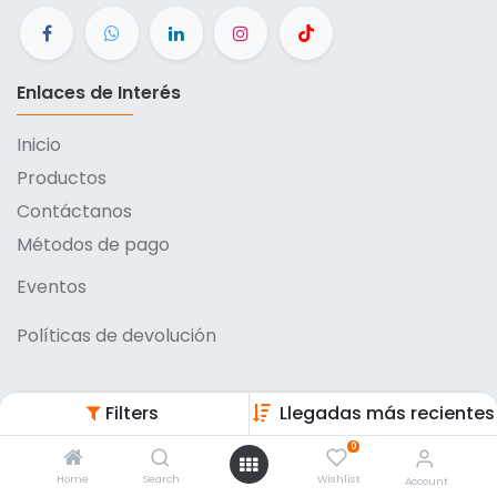
Enlaces de Interés
Inicio
Productos
Contáctanos
Métodos de pago
Eventos
Políticas de devolución
Filters
Llegadas más recientes
0
Entrega a domicilio
Home
Search
Wishlist
Account