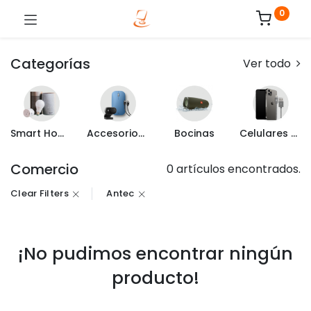
0
Categorías
Ver todo
Smart Home
Accesorios de Computo
Bocinas
Celulares y Mas
Comercio
0 artículos encontrados.
Clear Filters
Antec
¡No pudimos encontrar ningún
producto!