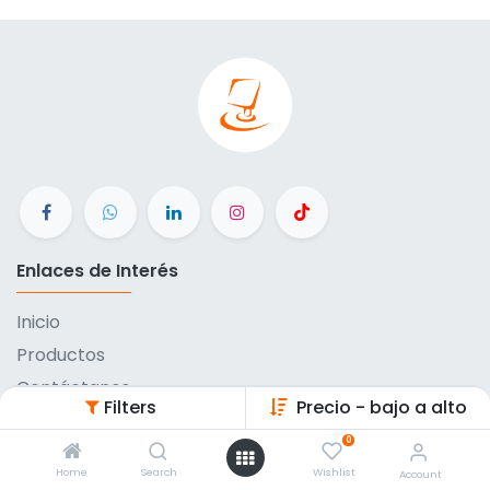
Enlaces de Interés
Inicio
Productos
Contáctanos
Filters
Precio - bajo a alto
Métodos de pago
0
Eventos
Home
Search
Wishlist
Account