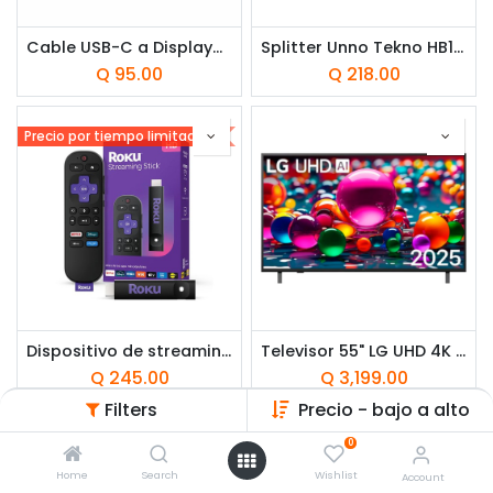
Cable USB-C a Displayport Unno Tekno CB4059BK 1.5 Metros Negro
Splitter Unno Tekno HB1206BK 8 Puertos HDMI 4K
Q
95.00
Q
218.00
Precio por tiempo limitado!
Dispositivo de streaming Roku Streaming Stick HD HDMI con control remoto por voz
Televisor 55" LG UHD 4K Smart TV ThinQ AI
Q
245.00
Q
3,199.00
Filters
Precio - bajo a alto
0
Home
Search
Wishlist
Account