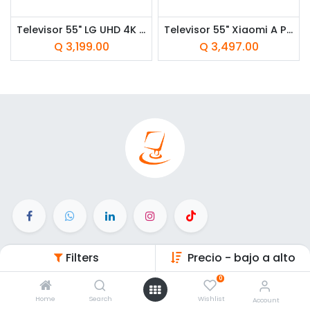
Televisor 55" LG UHD 4K Smart TV ThinQ AI
Televisor 55" Xiaomi A Pro 55 2026 UHD 4K Smart TV
Q
3,199.00
Q
3,497.00
Enlaces de Interés
Filters
Precio - bajo a alto
0
Inicio
Home
Search
Wishlist
Account
Productos