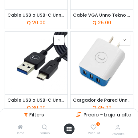
Cable USB a USB-C Unno Tekno CB4061BL 1.5 Metros Trenzado Azul
Cable VGA Unno Tekno CB4016BK 1.8 Metros Macho-Macho Negro-Azul
Q
20.00
Q
25.00
Cable USB a USB-C Unno Tekno CB4054BK 1.5 Metros Negro
Cargador de Pared Unno Tekno PW5054WT Triple USB-A 3.1 20W​​ Blanco/Azul
Q
30.00
Q
45.00
Filters
Precio - bajo a alto
0
Home
Search
Wishlist
Account