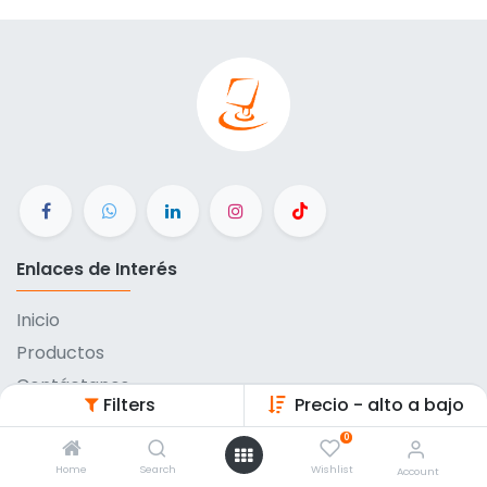
Enlaces de Interés
Inicio
Productos
Contáctanos
Filters
Precio - alto a bajo
Métodos de pago
0
Eventos
Home
Search
Wishlist
Account