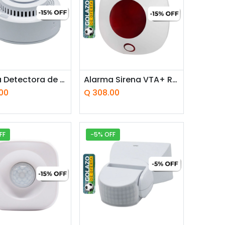
adir a la cesta
Añadir a la cesta
Alarma Detectora de Humo VTA+ 84592 Tide II con Alarma Sonora Smart Home Wi-Fi
Alarma Sirena VTA+ Root SmartHome Wi-Fi
00
Q
308.00
FF
-5% OFF