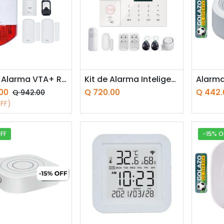
adir a la cesta
Añadir a la cesta
Añ
Set de Alarma VTA+ Rank con Sirena + 3 Sensores Smart Home Wi-Fi
Kit de Alarma Inteligente VTA+ Alarm System Pentagon
00
Q
720.00
Q
442.
Q
942.00
FF)
FF
-15% O