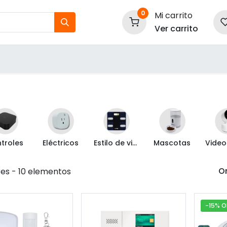
0
Mi carrito
Ver carrito
tos
Nuestras Marcas
P
Información
troles
Eléctricos
Estilo de vida
Mascotas
Or
res
- 10 elementos
-15% O