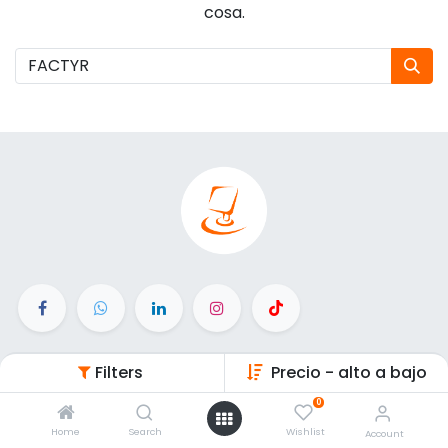
cosa.
Enlaces de Interés
Filters
Precio - alto a bajo
0
Inicio
Home
Search
Wishlist
Productos
Account