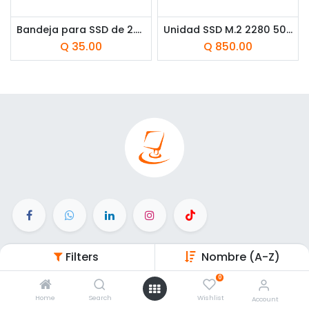
Bandeja para SSD de 2.5" a 3.5" Kingston SNA-BR2/35
Unidad SSD M.2 2280 500GB Western Digital Green SN3000 NVMe PCIe Gen4 x4 5000 MB/s
Q
35.00
Q
850.00
Enlaces de Interés
Filters
Nombre (A-Z)
0
Inicio
Home
Search
Wishlist
Account
Productos