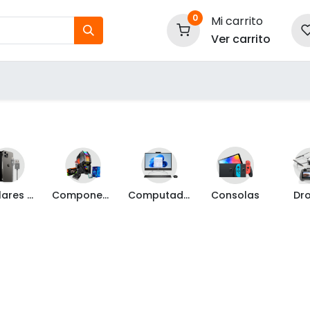
0
Mi carrito
Ver carrito
tos
Nuestras Marcas
P
Información
Celulares y Mas
Componentes de PC
Computadoras
Consolas
Dr