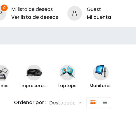
0
Mi lista de deseos
Guest
Ver lista de deseos
Mi cuenta
ara Empresas
ones
Impresoras y Escáner
Laptops
Monitores
Proyec
Ordenar por :
Destacado