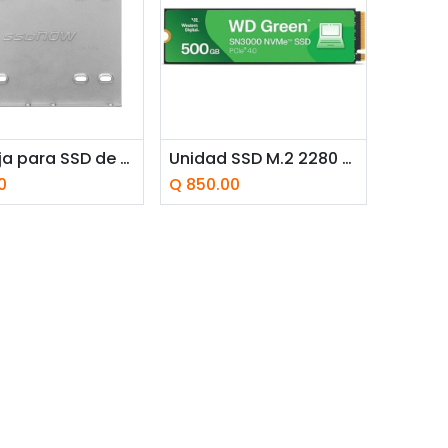
adir a la cesta
Añadir a la cesta
Bandeja para SSD de 2.5" a 3.5" Kingston SNA-BR2/35
Unidad SSD M.2 2280 500GB Western Digital Green SN3000 NVMe PCIe Gen4 x4 5000 MB/s
0
Q
850.00