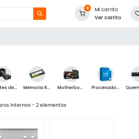
0
Mi carrito
Ver carrito
tos
Nuestras Marcas
P
Información
Fuentes de Poder
Memoria RAM
Motherboard
Procesadores
uros Internos
- 2 elementos