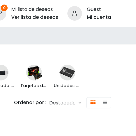
0
Mi lista de deseos
Guest
Ver lista de deseos
Mi cuenta
ara Empresas
Quemadoras
Tarjetas de Vídeo
Unidades de Estado Solido
Ordenar por :
Destacado