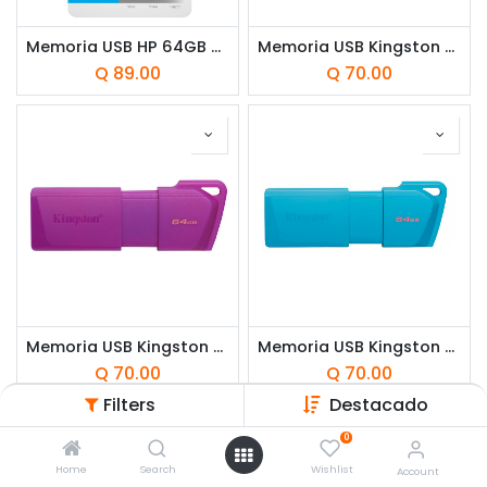
Memoria USB HP 64GB 712w 3.2 Flash
Memoria USB Kingston 64GB DataTraveler Exodia M 3.2 Neon Rosado
Q
89.00
Q
70.00
Memoria USB Kingston 64GB DataTraveler Exodia M 3.2 Neon Purpura
Memoria USB Kingston 64GB DataTraveler Exodia M 3.2 Neon Azul
Q
70.00
Q
70.00
Filters
Destacado
0
Home
Search
Wishlist
Account