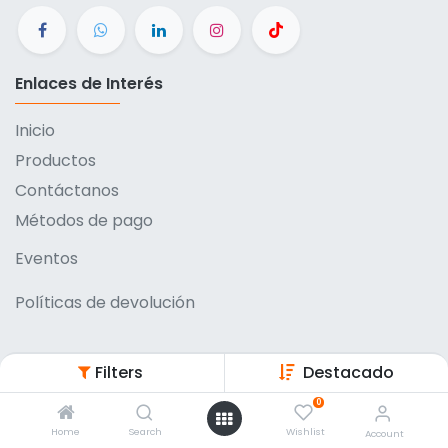
Enlaces de Interés
Inicio
Productos
Contáctanos
Métodos de pago
Eventos
Políticas de devolución
Filters
Destacado
0
Entrega a domicilio
Home
Search
Wishlist
Account