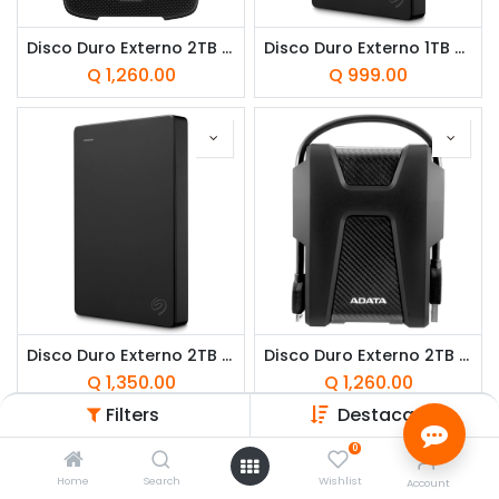
Disco Duro Externo 2TB ADATA HD330 USB 3.2
Disco Duro Externo 1TB Seagate Portable Drive 2.5" USB 3.0
Q
1,260.00
Q
999.00
Disco Duro Externo 2TB Seagate Portable Drive 2.5" USB 3.0
Disco Duro Externo 2TB ADATA HD680 USB 3.2
Q
1,350.00
Q
1,260.00
Filters
Destacado
0
Home
Search
Wishlist
Account