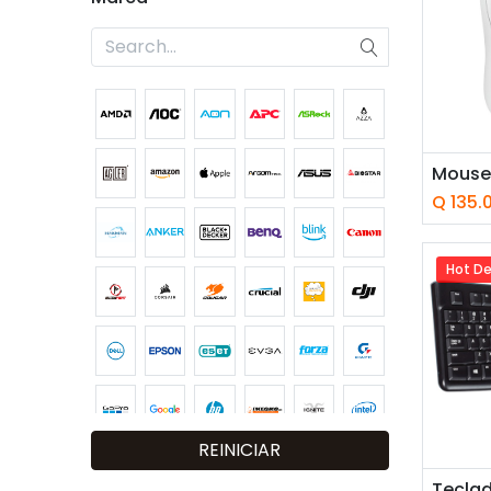
Añ
Q
135.
Hot De
REINICIAR
Añ