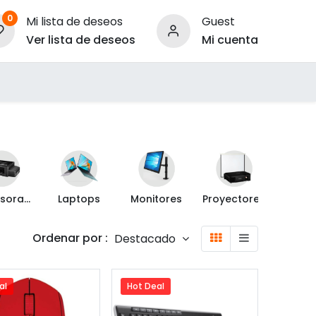
0
Mi lista de deseos
Guest
Ver lista de deseos
Mi cuenta
ara Empresas
Impresoras y Escáner
Laptops
Monitores
Proyectores
Ordenar por :
Destacado
al
Hot Deal