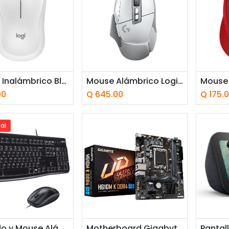
adir a la cesta
Añadir a la cesta
Añ
Mouse Inalámbrico Bluetooth Logitech M240 4000DPI Blanco
Mouse Alámbrico Logitech G502 X Gaming 25.600DPI Blanco
00
Q
645.00
Q
175.
al
adir a la cesta
Añadir a la cesta
Añ
Teclado y Mouse Alámbrico Logitech MK120 USB Negro Español
Motherboard Gigabyte H610M K DDR4 Socket LGA1700 12th, 13th y 14th Gen 2xDDR4 Micro-ATX