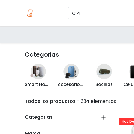
Inicio
Produc
Categorías
Categorias
Smart Home
Accesorios de Computo
Bocinas
Todos los productos
- 334 elementos
Categorias
Hot De
Marca