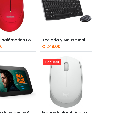
adir a la cesta
Añadir a la cesta
Mouse Inalámbrico Logitech M280 Óptico 1000DPI Rojo
Teclado y Mouse Inalámbrico Logitech MK270 Negro Español
00
Q
249.00
Hot Deal
adir a la cesta
Añadir a la cesta
Pantalla Inteligente Amazon Echo Show 5 (3th gen) Cloud negro con Alexa
Mouse Inalámbrico Logitech M170 Óptico 1000DPI Blanco