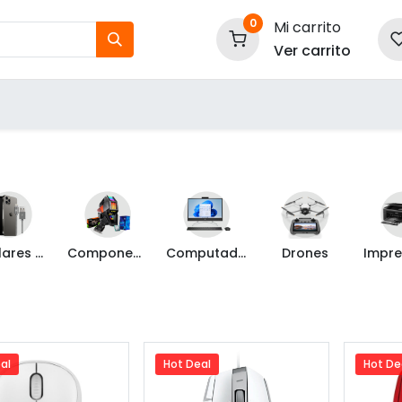
0
Mi carrito
Ver carrito
tos
Nuestras Marcas
P
Información
Celulares y Mas
Componentes de PC
Computadoras
Drones
al
Hot Deal
Hot De