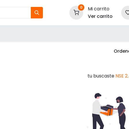
0
Mi carrito
Ver carrito
tos
Nuestras Marcas
P
Información
Ordena
tu buscaste
NSE 2
.