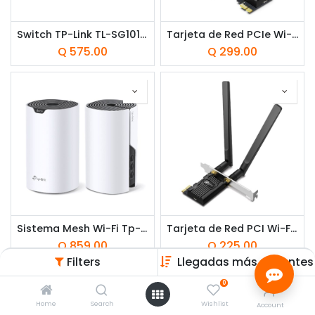
Switch TP-Link TL-SG1016DE 16 Puertos 10/100/1000Mbps para Rack
Tarjeta de Red PCIe Wi-Fi Tp-Link Archer TX55E AX3000 Doble Banda 574-2402 Mbps
Q
575.00
Q
299.00
Sistema Mesh Wi-Fi Tp-Link Deco S7 AC1900 Doble Banda 2 Pack
Tarjeta de Red PCI Wi-Fi 6 Bluetooth TP-Link Archer TX20E V2 Doble Banda 574-1201Mbps
Q
859.00
Q
225.00
Filters
Llegadas más recientes
0
Home
Search
Wishlist
Account