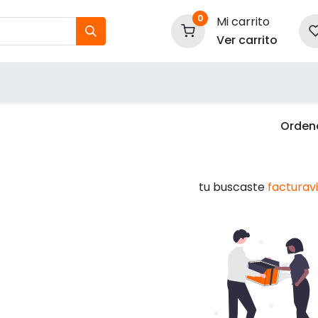
0
Mi carrito
Ver carrito
tos
Nuestras Marcas
P
Información
Ordena
tu buscaste
facturav