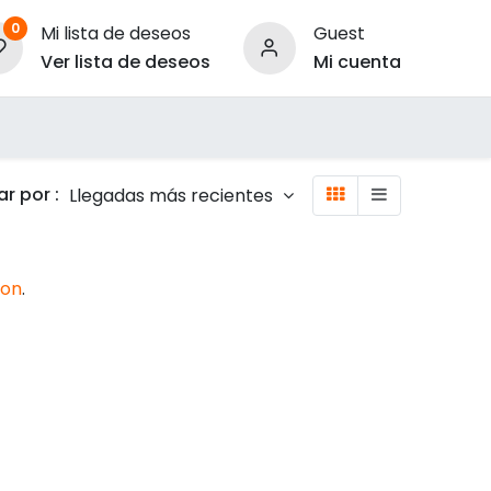
0
Mi lista de deseos
Guest
Ver lista de deseos
Mi cuenta
ara Empresas
r por :
Llegadas más recientes
ion
.