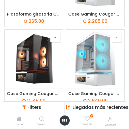
Plataforma giratoria Cougar FV270 Luminous Negro
Case Gaming Cougar CFV235 Vision Media Torre ATX Blanco (Sin Fuente)
Q
265.00
Q
2,205.00
Case Gaming Cougar CFV235 Vision Media Torre ATX Negro (Sin Fuente)
Case Gaming Cougar CFV235 Mesh Vision Media Torre ATX Blanco (Sin Fuente)
Q
2,145.00
Q
2,640.00
Filters
Llegadas más recientes
0
Home
Search
Wishlist
Account