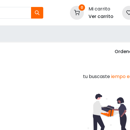
0
Mi carrito
Ver carrito
tos
Nuestras Marcas
P
Información
Ordena
tu buscaste
iempo e