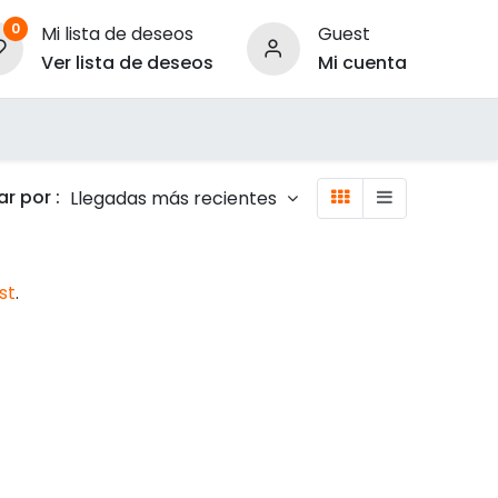
0
Mi lista de deseos
Guest
Ver lista de deseos
Mi cuenta
ara Empresas
r por :
Llegadas más recientes
st
.