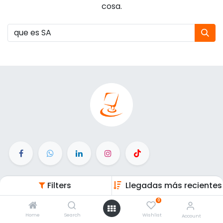
cosa.
Enlaces de Interés
Filters
Llegadas más recientes
0
Inicio
Home
Search
Wishlist
Productos
Account