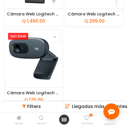
Cámara Web Logitech MX Brio 4K Ultra HD Grafito
Cámara Web Logitech Brio 100 Full HD Blanco
Q
1,490.00
Q
299.00
Hot Deal
Cámara Web Logitech C270 HD
Q
175.00
Filters
Llegadas más recientes
0
Home
Search
Wishlist
Account