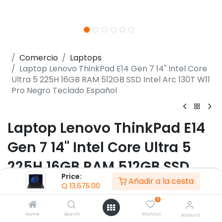
Comercio
Laptops
Laptop Lenovo ThinkPad E14 Gen 7 14" Intel Core
Ultra 5 225H 16GB RAM 512GB SSD Intel Arc 130T W11
Pro Negro Teclado Español
Laptop Lenovo ThinkPad E14
Gen 7 14" Intel Core Ultra 5
225H 16GB RAM 512GB SSD
Price:
Añadir a la cesta
Intel Arc 130T W11 Pro Negro
Q
13,675.00
Teclado Español
0
Home
Search
Wishlist
Account