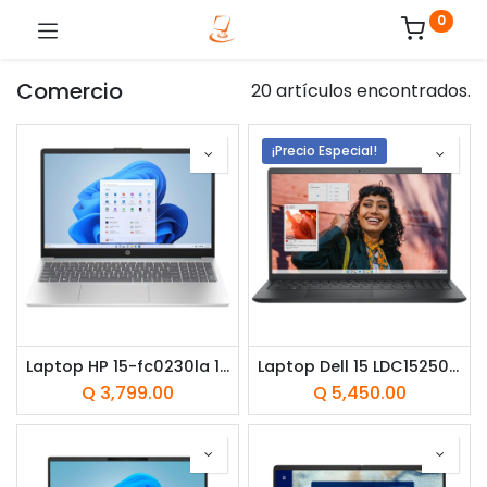
0
Comercio
20 artículos encontrados.
¡Precio Especial!
Laptop HP 15-fc0230la 15.6" AMD Ryzen 3 7320U 8GB RAM 512GB SSD AMD Radeon W11 Home Azul Teclado Español
Laptop Dell 15 LDC15250 15.6" Touchscreen Intel Core i5-1334U 8GB RAM 512GB SSD Intel UHD Graphics W11 Home Negro Teclado Inglés
Q
3,799.00
Q
5,450.00