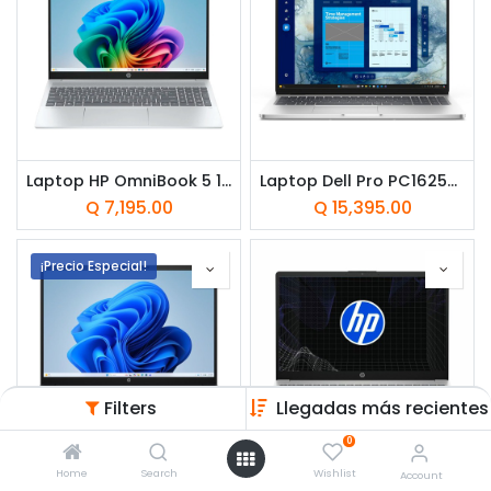
Laptop HP OmniBook 5 16-ag1051la 16" AMD Ryzen AI 5 340 16GB RAM 512GB SSD AMD Radeon 800M W11 Home Plateada Teclado Español
Laptop Dell Pro PC16250 16" Intel Core Ultra 7 255U 32GB RAM 1TB SSD Intel Graphics W11 Pro Plateada Teclado Español
Q
7,195.00
Q
15,395.00
¡Precio Especial!
Filters
Llegadas más recientes
0
Home
Search
Wishlist
Account
Laptop HP OmniBook 3 16-bu0150wm 16" Intel Core Ultra 5 225U 8GB RAM 512GB SSD Intel Graphics W11 Home Mica Silver Teclado Inglés
Laptop HP 15‑fd0331la 15.6" Intel Core 3 100U 8GB RAM 512GB SSD Intel UHD W11 Home Plata Teclado Español