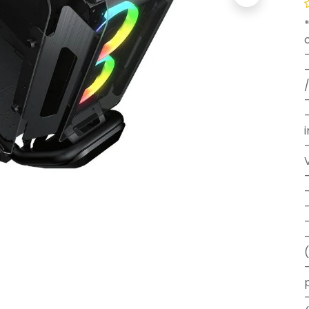
i
V
-