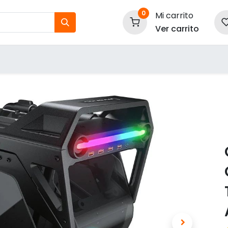
0
Mi carrito
Ver carrito
tos
Nuestras Marcas
P
Información