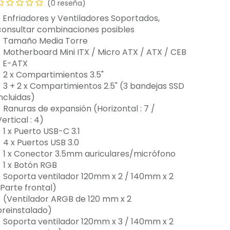
(0 reseña)
* Enfriadores y Ventiladores Soportados,
consultar combinaciones posibles
- Tamaño Media Torre
- Motherboard Mini ITX / Micro ATX / ATX / CEB
/ E-ATX
- 2 x Compartimientos 3.5"
- 3 + 2 x Compartimientos 2.5" (3 bandejas SSD
ncluidas)
- Ranuras de expansión (Horizontal : 7 /
ertical : 4)
 1 x Puerto USB-C 3.1
- 4 x Puertos USB 3.0
- 1 x Conector 3.5mm auriculares/micrófono
- 1 x Botón RGB
- Soporta ventilador 120mm x 2 / 140mm x 2
(Parte frontal)
- (Ventilador ARGB de 120 mm x 2
preinstalado)
- Soporta ventilador 120mm x 3 / 140mm x 2