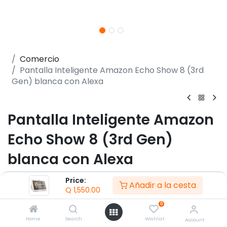
Comercio
Pantalla Inteligente Amazon Echo Show 8 (3rd
Gen) blanca con Alexa
Pantalla Inteligente Amazon
Echo Show 8 (3rd Gen)
blanca con Alexa
(0 reseña)
Price:
Añadir a la cesta
Q
1,550.00
- Pantalla Táctil 8" HD 1280x800
- Wi-Fi 802.11a/b/g/n/ac Doble Banda
0
- Bluetooth 5.1 A2DP
Home
Search
Wishlist
Account