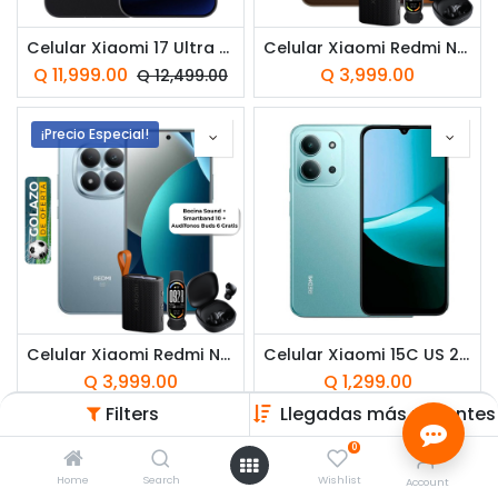
Celular Xiaomi 17 Ultra US 512GB 16GB RAM Dual SIM Negro
Celular Xiaomi Redmi Note 15 Pro+ 5G US 512GB 12GB RAM Dual SIM Cafe Mocha
Q
11,999.00
Q
3,999.00
Q
12,499.00
¡Precio Especial!
Celular Xiaomi Redmi Note 15 Pro+ 5G US 512GB 12GB RAM Dual SIM Azul Glaciar
Celular Xiaomi 15C US 256GB 8GB RAM Dual SIM Verde Menta
Q
3,999.00
Q
1,299.00
Filters
Llegadas más recientes
¡Precio Especial!
0
Home
Search
Wishlist
Account