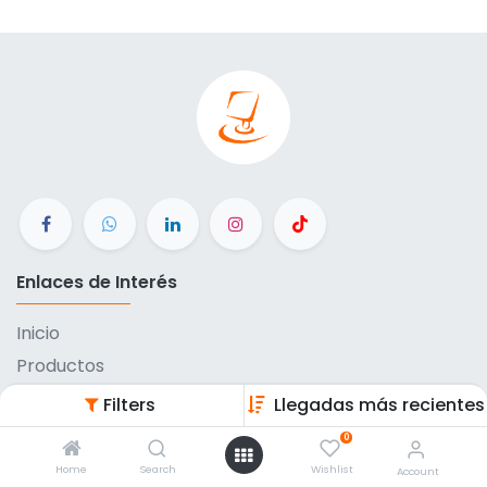
Enlaces de Interés
Inicio
Productos
Contáctanos
Filters
Llegadas más recientes
Métodos de pago
0
Eventos
Home
Search
Wishlist
Account