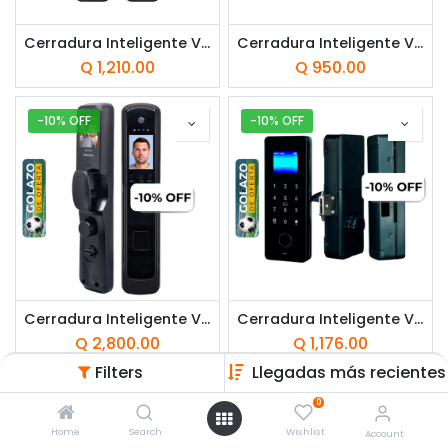
Cerradura Inteligente VTA+ Vertex 3 Tipo Manija Smart Home Wi-Fi
Cerradura Inteligente VTA+ Xerus III Tipo Manija smart Home Wi-Fi
Q
1,210.00
Q
950.00
-10% OFF
-10% OFF
Cerradura Inteligente VTA+ Luxor Tipo Manija Smart Home Con Reconocimiento Facial
Cerradura Inteligente VTA+ Cortex Wi-Fi smart home
Q
2,800.00
Q
1,176.00
Filters
Llegadas más recientes
-10% OFF
0
Home
Search
Wishlist
Account