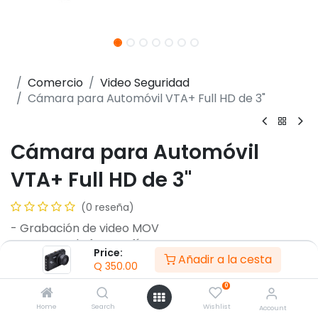
Comercio
Video Seguridad
Cámara para Automóvil VTA+ Full HD de 3"
Cámara para Automóvil
VTA+ Full HD de 3"
(0 reseña)
- Grabación de video MOV
- Formato de fotografía JPG
Price:
Añadir a la cesta
- Entrada USB-C
Q
350.00
- Frecuencia 50Hz/60Hz
0
- Batería 200mAh
- Admite MicroSD hasta 32GB
Home
Search
Wishlist
Account