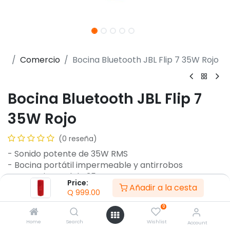
Comercio
Bocina Bluetooth JBL Flip 7 35W Rojo
Bocina Bluetooth JBL Flip 7
35W Rojo
(0 reseña)
- Sonido potente de 35W RMS
- Bocina portátil impermeable y antirrobos
- Potencia total de 35W RMS
Price:
Añadir a la cesta
- Respuesta de frecuencia 60 Hz - 20 kHz
Q
999.00
- Bluetooth 5.4 con Auracast
0
- Alcance Bluetooth de hasta 30m
- AI Sound Boost para optimización
Home
Search
Wishlist
Account