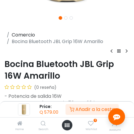
Comercio
Bocina Bluetooth JBL Grip 16W Amarillo
Bocina Bluetooth JBL Grip
16W Amarillo
(0 reseña)
- Potencia de salida 16W
- Respuesta en frecuencia 70 Hz a 20 kHz
Price:
Añadir a la cesta
- Relación señal-ruido >80 dB
Q
579.00
- Bluetooth 5.4
0
- Perfiles Bluetooth compatibles A2DP 1.4, AVRCP 1.6
- Potencia del transmisor 12 dBm
Home
Search
Wishlist
Account