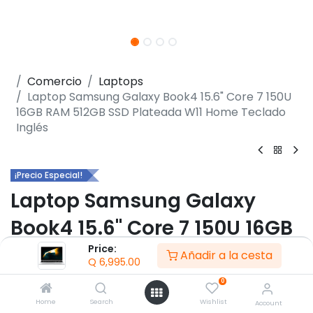
Comercio
Laptops
Laptop Samsung Galaxy Book4 15.6" Core 7 150U
16GB RAM 512GB SSD Plateada W11 Home Teclado
Inglés
¡Precio Especial!
Laptop Samsung Galaxy
Book4 15.6" Core 7 150U 16GB
Price:
RAM 512GB SSD Plateada W11
Añadir a la cesta
Q
6,995.00
Home Teclado Inglés
0
Home
Search
Wishlist
Account
(0 reseña)