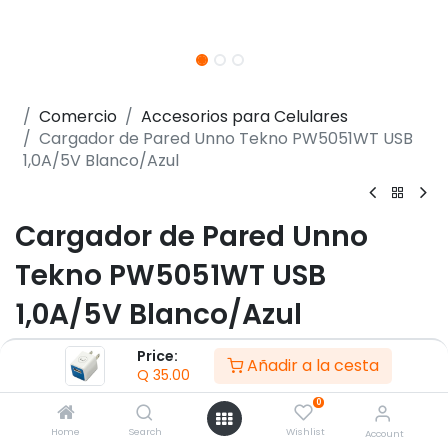
Comercio
Accesorios para Celulares
Cargador de Pared Unno Tekno PW5051WT USB
1,0A/5V Blanco/Azul
Cargador de Pared Unno
Tekno PW5051WT USB
1,0A/5V Blanco/Azul
(0 reseña)
Price:
Añadir a la cesta
Q
35.00
- Cargador de pared
- tensión de entrada 100 ~ 240 V
0
- 1 x Puertos USB 1,0A/5V.
Home
Search
Wishlist
Account